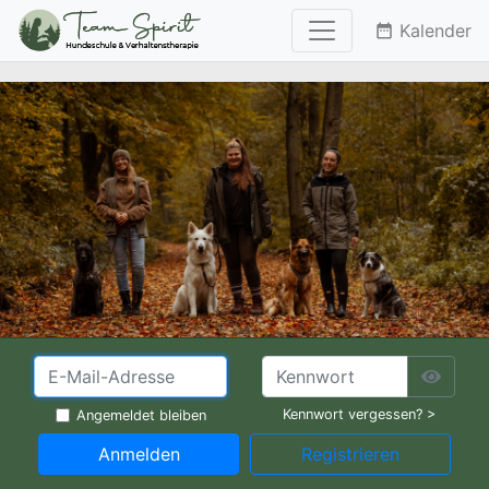
Kalender
date_range
Kennwort vergessen? >
Angemeldet bleiben
Anmelden
Registrieren