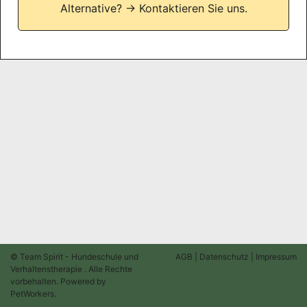
Alternative?
→ Kontaktieren Sie uns.
© Team Spirit - Hundeschule und
AGB
|
Datenschutz
|
Impressum
Verhaltenstherapie . Alle Rechte
vorbehalten. Powered by
PetWorkers
.