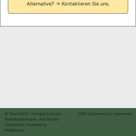
Alternative?
→ Kontaktieren Sie uns.
© Team Spirit - Hundeschule und
AGB
|
Datenschutz
|
Impressum
Verhaltenstherapie . Alle Rechte
vorbehalten. Powered by
PetWorkers
.