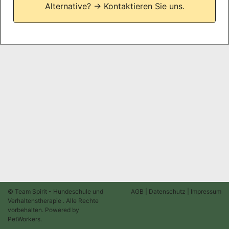
Alternative?
→ Kontaktieren Sie uns.
© Team Spirit - Hundeschule und
AGB
|
Datenschutz
|
Impressum
Verhaltenstherapie . Alle Rechte
vorbehalten. Powered by
PetWorkers
.